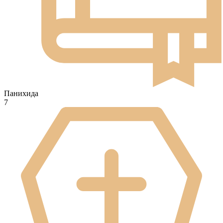
Панихида
7