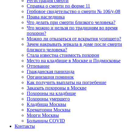
Регистрация смерти
Справка о смерти по форме 11
Гербовое свидетельство о смерти № 106/у-08
Права наследника
Что делать при смерти близкого человека?
Что можно и нельзя по традициям во время
похорон?
Можно ли отказаться от вскрытия усопшего?
Зачем накрывать зеркала в доме после смерти
близкого человека?
Стала известна стоимость похорон
Место на кладбище в Москве и Подмосковье
Отпевание
Гражданская панихида
Организация поминок
Как получить выплаты на погребение
Заказать похороны в Москве
Похороны на кладбище
Похороны умершего
Кладбища Москвы
Крематории Москвы
Морги Москвы
Больницы COVID
Контакты