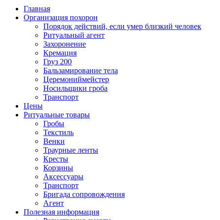
Главная
Организация похорон
Порядок действий, если умер близкий человек
Ритуальный агент
Захоронение
Кремация
Груз 200
Бальзамирование тела
Церемониймейстер
Носильщики гроба
Транспорт
Цены
Ритуальные товары
Гробы
Текстиль
Венки
Траурные ленты
Кресты
Корзины
Аксессуары
Транспорт
Бригада сопровождения
Агент
Полезная информация