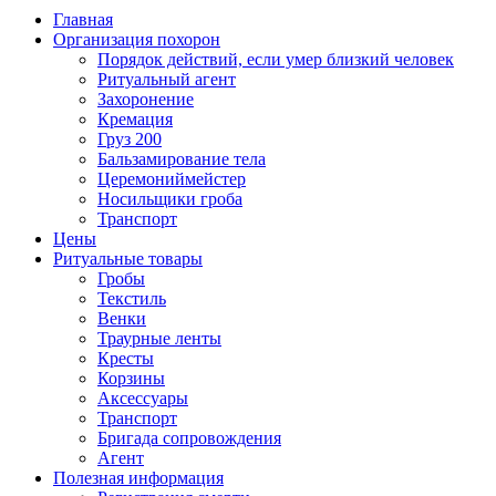
Главная
Организация похорон
Порядок действий, если умер близкий человек
Ритуальный агент
Захоронение
Кремация
Груз 200
Бальзамирование тела
Церемониймейстер
Носильщики гроба
Транспорт
Цены
Ритуальные товары
Гробы
Текстиль
Венки
Траурные ленты
Кресты
Корзины
Аксессуары
Транспорт
Бригада сопровождения
Агент
Полезная информация