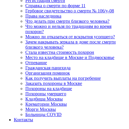
Регистрация смерти
Справка о смерти по форме 11
Гербовое свидетельство о смерти № 106/у-08
Права наследника
Что делать при смерти близкого человека?
Что можно и нельзя по традициям во время
похорон?
Можно ли отказаться от вскрытия усопшего?
Зачем накрывать зеркала в доме после смерти
близкого человека?
Стала известна стоимость похорон
Место на кладбище в Москве и Подмосковье
Отпевание
Гражданская панихида
Организация поминок
Как получить выплаты на погребение
Заказать похороны в Москве
Похороны на кладбище
Похороны умершего
Кладбища Москвы
Крематории Москвы
Морги Москвы
Больницы COVID
Контакты