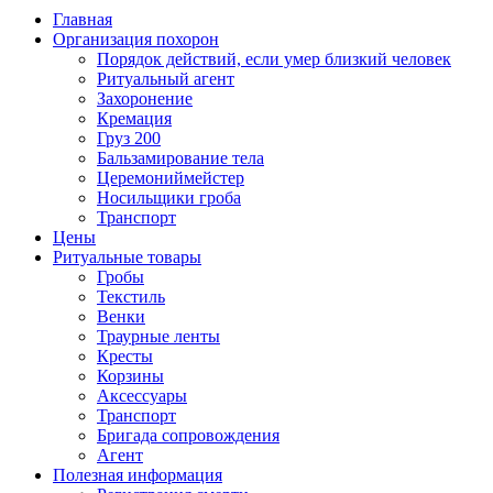
Главная
Организация похорон
Порядок действий, если умер близкий человек
Ритуальный агент
Захоронение
Кремация
Груз 200
Бальзамирование тела
Церемониймейстер
Носильщики гроба
Транспорт
Цены
Ритуальные товары
Гробы
Текстиль
Венки
Траурные ленты
Кресты
Корзины
Аксессуары
Транспорт
Бригада сопровождения
Агент
Полезная информация