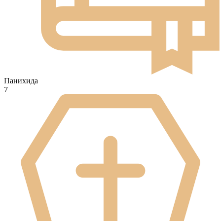
Панихида
7