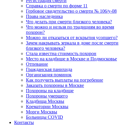
Регистрация смерти
Справка о смерти по форме 11
Гербовое свидетельство о смерти № 106/у-08
Права наследника
Что делать при смерти близкого человека?
Что можно и нельзя по традициям во время
похорон?
Можно ли отказаться от вскрытия усопшего?
Зачем накрывать зеркала в доме после смерти
близкого человека?
Стала известна стоимость похорон
Место на кладбище в Москве и Подмосковье
Отпевание
Гражданская панихида
Организация поминок
Как получить выплаты на погребение
Заказать похороны в Москве
Похороны на кладбище
Похороны умершего
Кладбища Москвы
Крематории Москвы
Морги Москвы
Больницы COVID
Контакты