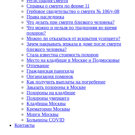
Регистрация смерти
Справка о смерти по форме 11
Гербовое свидетельство о смерти № 106/у-08
Права наследника
Что делать при смерти близкого человека?
Что можно и нельзя по традициям во время
похорон?
Можно ли отказаться от вскрытия усопшего?
Зачем накрывать зеркала в доме после смерти
близкого человека?
Стала известна стоимость похорон
Место на кладбище в Москве и Подмосковье
Отпевание
Гражданская панихида
Организация поминок
Как получить выплаты на погребение
Заказать похороны в Москве
Похороны на кладбище
Похороны умершего
Кладбища Москвы
Крематории Москвы
Морги Москвы
Больницы COVID
Контакты