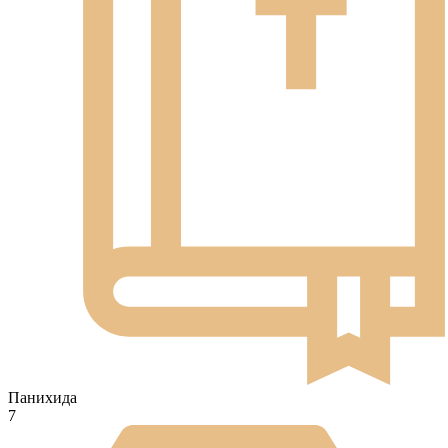
Панихида
7