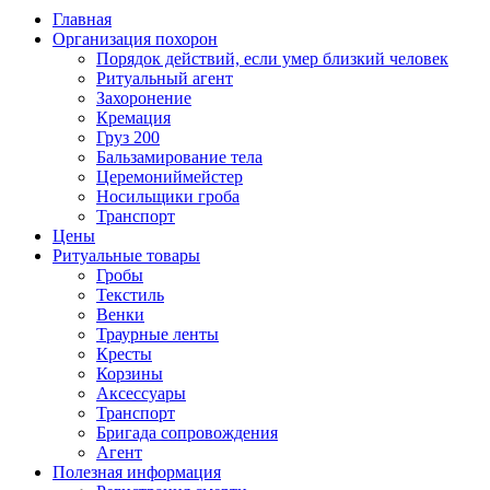
Главная
Организация похорон
Порядок действий, если умер близкий человек
Ритуальный агент
Захоронение
Кремация
Груз 200
Бальзамирование тела
Церемониймейстер
Носильщики гроба
Транспорт
Цены
Ритуальные товары
Гробы
Текстиль
Венки
Траурные ленты
Кресты
Корзины
Аксессуары
Транспорт
Бригада сопровождения
Агент
Полезная информация